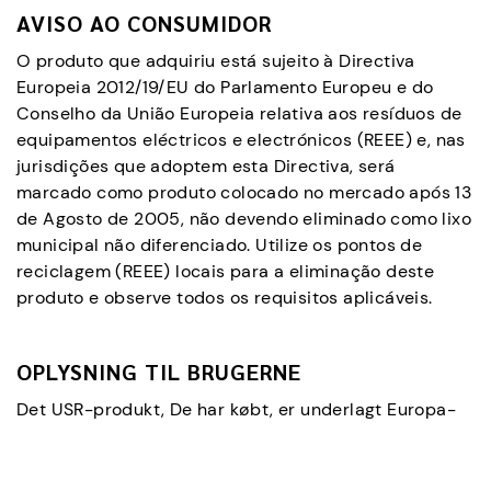
AVISO AO CONSUMIDOR
O produto que adquiriu está sujeito à Directiva
Europeia 2012/19/EU do Parlamento Europeu e do
Conselho da União Europeia relativa aos resíduos de
equipamentos eléctricos e electrónicos (REEE) e, nas
jurisdições que adoptem esta Directiva, será
marcado como produto colocado no mercado após 13
de Agosto de 2005, não devendo eliminado como lixo
municipal não diferenciado. Utilize os pontos de
reciclagem (REEE) locais para a eliminação deste
produto e observe todos os requisitos aplicáveis.
OPLYSNING TIL BRUGERNE
Det USR-produkt, De har købt, er underlagt Europa-
parlamentets og rådets direktiv 2012/19/EU om affald
af elektrisk og elektronisk udstyr (WEEE) og, hvor
dette direktiv gælder, mærkes som indført på